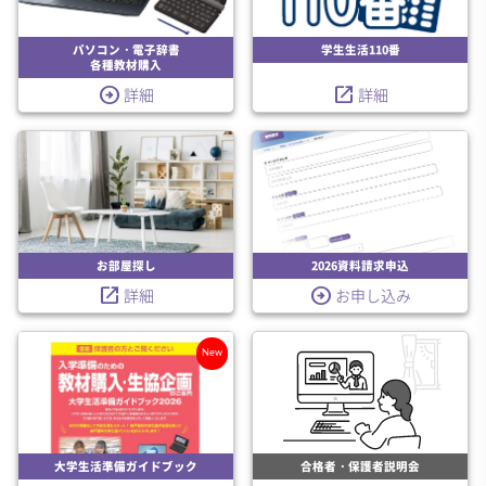
パソコン・電子辞書
学生生活110番
各種教材購入
arrow_circle_right
launch
詳細
詳細
お部屋探し
2026資料請求申込
launch
arrow_circle_right
詳細
お申し込み
New
大学生活準備ガイドブック
合格者・保護者説明会