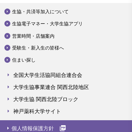
arrow_drop_down_circle
生協・共済等加入について
arrow_drop_down_circle
生協電子マネー・大学生協アプリ
arrow_drop_down_circle
営業時間・店舗案内
arrow_drop_down_circle
受験生・新入生の皆様へ
arrow_drop_down_circle
住まい探し
arrow_right
全国大学生活協同組合連合会
arrow_right
大学生協事業連合 関西北陸地区
arrow_right
大学生協 関西北陸ブロック
arrow_right
神戸薬科大学サイト
arrow_right
picture_as_pdf
個人情報保護方針