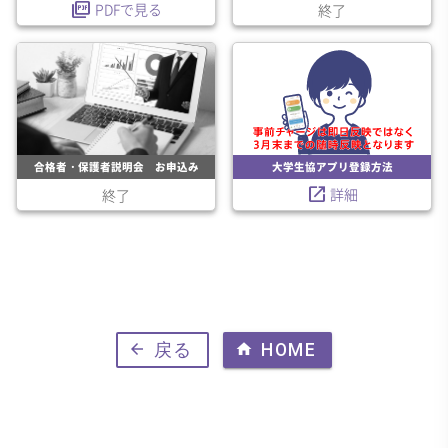
picture_as_pdf
PDFで見る
終了
合格者・保護者説明会 お申込み
大学生協アプリ登録方法
launch
詳細
終了
arrow_back
戻る
home
HOME