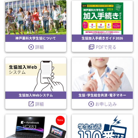
神戸薬科大学生協について
生協加入手続きガイド2026
arrow_circle_right
picture_as_pdf
詳細
PDFで見る
生協加入Webシステム
生協･学生総合共済･電子マネー
launch
arrow_circle_right
詳細
お申し込み
New