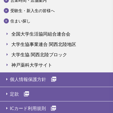
arrow_drop_down_circle
営業時間・店舗案内
arrow_drop_down_circle
受験生・新入生の皆様へ
arrow_drop_down_circle
住まい探し
arrow_right
全国大学生活協同組合連合会
arrow_right
大学生協事業連合 関西北陸地区
arrow_right
大学生協 関西北陸ブロック
arrow_right
神戸薬科大学サイト
arrow_right
picture_as_pdf
個人情報保護方針
arrow_right
picture_as_pdf
定款
arrow_right
picture_as_pdf
ICカード利用規則