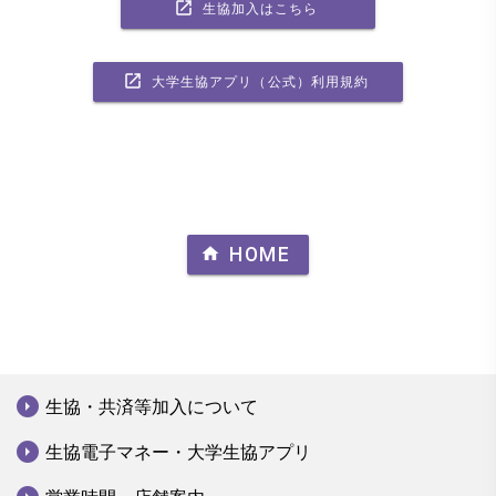
launch
生協加入はこちら
launch
大学生協アプリ（公式）利用規約
home
HOME
arrow_drop_down_circle
生協・共済等加入について
arrow_drop_down_circle
生協電子マネー・大学生協アプリ