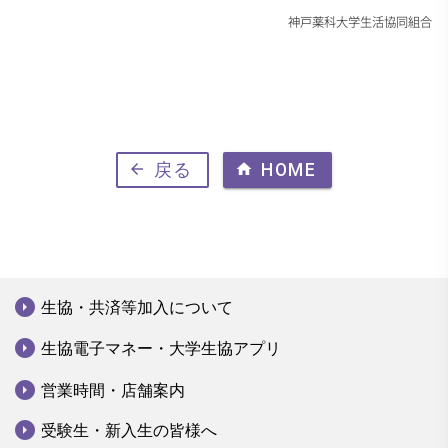
神戸薬科大学生活協同組合
arrow_back
戻る
home
HOME
arrow_drop_down_circle
生協・共済等加入について
arrow_drop_down_circle
生協電子マネー・大学生協アプリ
arrow_drop_down_circle
営業時間・店舗案内
arrow_drop_down_circle
受験生・新入生の皆様へ