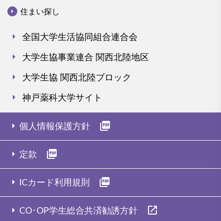
arrow_drop_down_circle
住まい探し
arrow_right
全国大学生活協同組合連合会
arrow_right
大学生協事業連合 関西北陸地区
arrow_right
大学生協 関西北陸ブロック
arrow_right
神戸薬科大学サイト
arrow_right
picture_as_pdf
個人情報保護方針
arrow_right
picture_as_pdf
定款
arrow_right
picture_as_pdf
ICカード利用規則
arrow_right
open_in_new
CO･OP学生総合共済勧誘方針