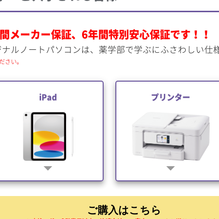
年間メーカー保証、6年間特別安心保証です！！
リジナルノートパソコンは、薬学部で学ぶにふさわしい仕
ださい。
iPad
プリンター
arrow_drop_down
arrow_drop_down
ご購入はこちら