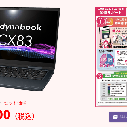
ト
セット価格
00
（税込）
picture_as_pdf
詳