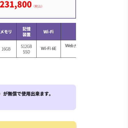
231,800
（税込）
記憶
メモリ
Wi-Fi
カメラ
装置
512GB
Webカメラ（フロント）搭載
16GB
Wi-Fi 6E
SSD
（約200万画素）
ffice）が無償で使用出来ます。