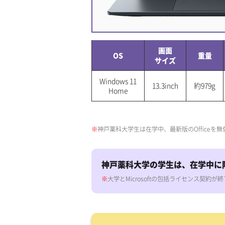
画面
OS
重量
サイズ
Windows 11
13.3inch
約979g
Home
神戸薬科大学生は在学中、最新版のOfficeを
神戸薬科大学の学生は、在学中に限りMicro
大学とMicrosoftの包括ライセンス契