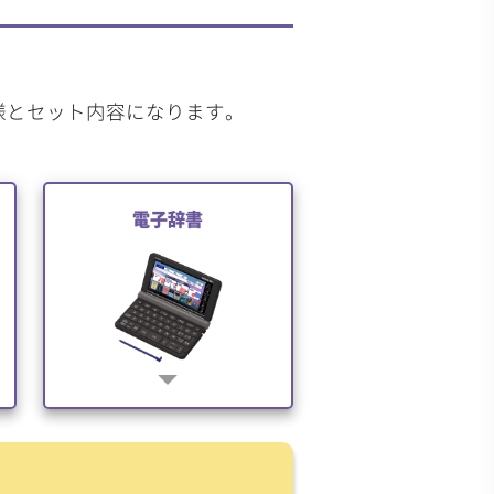
様とセット内容になります。
電子辞書
arrow_drop_down