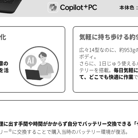
率化
気軽に持ち歩ける約9
広々14型なのに、約953
ボディ。
章の
さらに、1日じゅう使える
を活
テリーを搭載。
毎日気軽
て、どこでも快適に作業
理に出す手間や時間がかからず自分でバッテリー交換できる「
※
リー
に交換することで購入当時のバッテリー環境が復活。