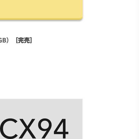
。
GB）
［完売］