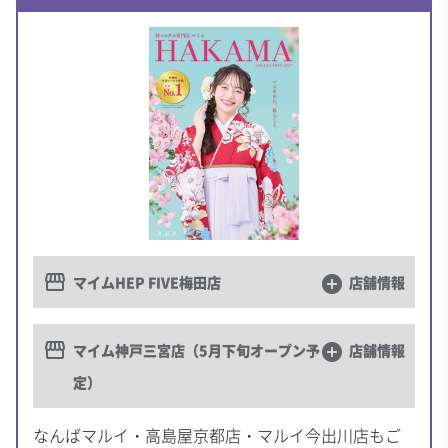
storefront
マイムHEP FIVE梅田店
add_circle
店舗情報
storefront
マイム神戸三宮店（5月下旬オープン予
add_circle
店舗情報
定）
なんばマルイ・高島屋京都店・マルイ今出川店もご