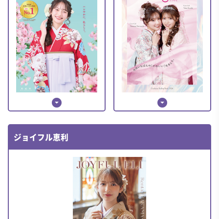
arrow_drop_down_circle
arrow_drop_down_circle
ジョイフル恵利