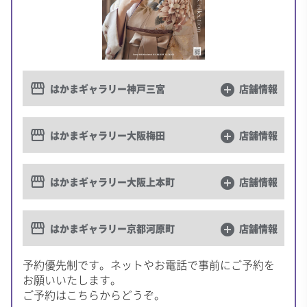
storefront
はかまギャラリー神戸三宮
add_circle
店舗情報
storefront
はかまギャラリー大阪梅田
add_circle
店舗情報
storefront
はかまギャラリー大阪上本町
add_circle
店舗情報
storefront
はかまギャラリー京都河原町
add_circle
店舗情報
予約優先制です。ネットやお電話で事前にご予約を
お願いいたします。
ご予約はこちらからどうぞ。