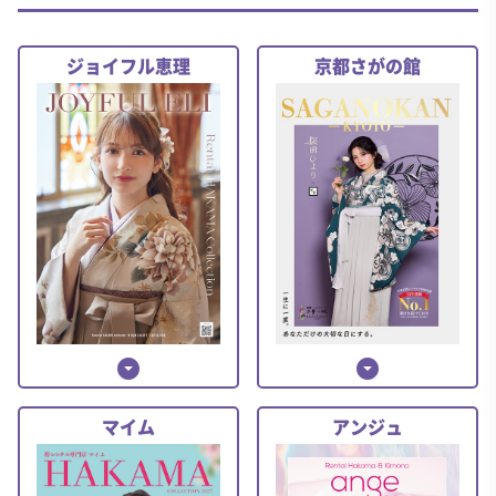
ジョイフル恵理
京都さがの館
arrow_drop_down_circle
arrow_drop_down_circle
マイム
アンジュ