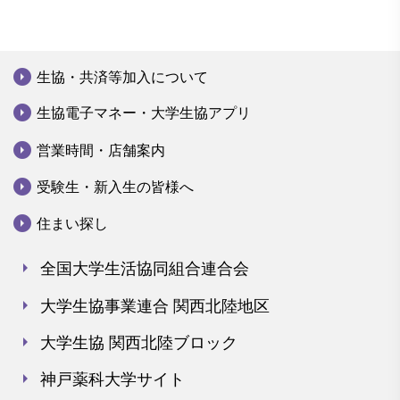
arrow_drop_down_circle
生協・共済等加入について
arrow_drop_down_circle
生協電子マネー・大学生協アプリ
arrow_drop_down_circle
営業時間・店舗案内
arrow_drop_down_circle
受験生・新入生の皆様へ
arrow_drop_down_circle
住まい探し
arrow_right
全国大学生活協同組合連合会
arrow_right
大学生協事業連合 関西北陸地区
arrow_right
大学生協 関西北陸ブロック
arrow_right
神戸薬科大学サイト