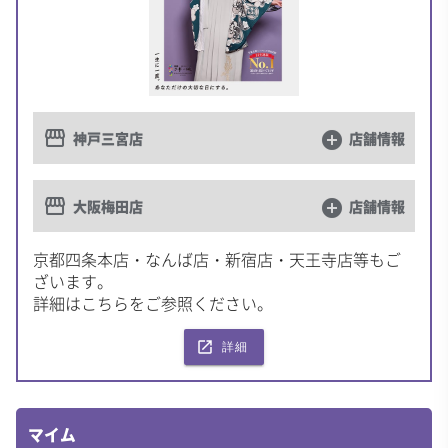
storefront
神戸三宮店
add_circle
店舗情報
storefront
大阪梅田店
add_circle
店舗情報
京都四条本店・なんば店・新宿店・天王寺店等もご
ざいます。
詳細はこちらをご参照ください。
launch
詳細
マイム