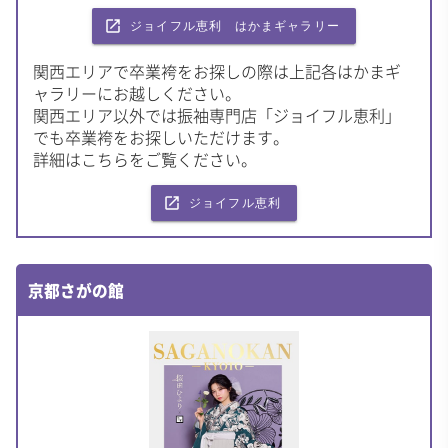
launch
ジョイフル恵利 はかまギャラリー
関西エリアで卒業袴をお探しの際は上記各はかまギ
ャラリーにお越しください。
関西エリア以外では振袖専門店「ジョイフル恵利」
でも卒業袴をお探しいただけます。
詳細はこちらをご覧ください。
launch
ジョイフル恵利
京都さがの館