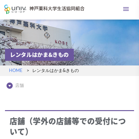
menu
神戸薬科大学生活協
レンタルはかま&きもの
HOME
レンタルはかま&きもの
play_circle_filled
店舗
店舗（学外の店舗等での受付につ
いて）